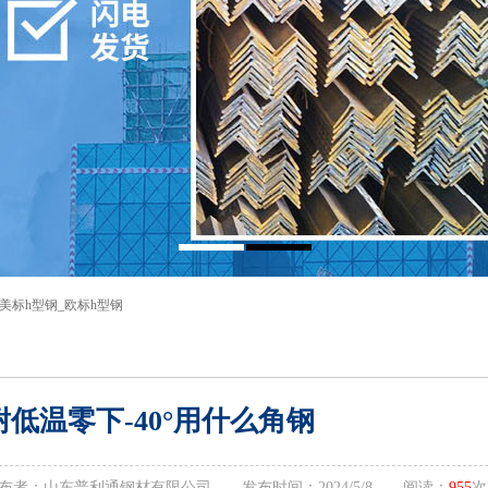
美标h型钢
_
欧标h型钢
耐低温零下-40°用什么角钢
布者：山东普利通钢材有限公司 发布时间：2024/5/8 阅读：
955
次