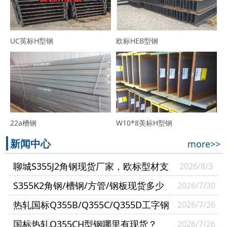
UC英标H型钢
欧标HEB型钢
22a槽钢
W10*8美标H型钢
新闻中心
more>>
聊城S355J2角钢现货厂家，欧标型材支
2026/8/3
持零切送货到厂
S355K2角钢/槽钢/方管/钢板现货多少
2026/7/30
钱一吨？
热轧国标Q355B/Q355C/Q355D工字钢
2026/7/26
有什么区别？
国标热轧Q355CH型钢哪里有现货？
2026/7/26