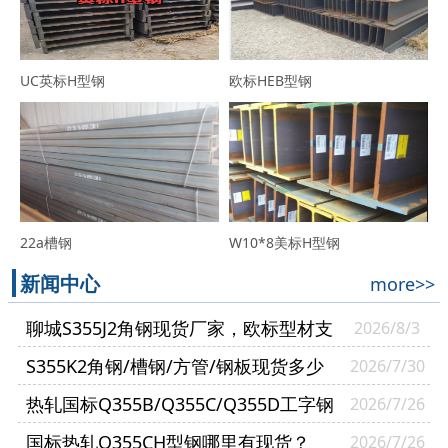
UC英标H型钢
欧标HEB型钢
22a槽钢
W10*8美标H型钢
新闻中心
more>>
聊城S355J2角钢现货厂家，欧标型材支
2026/8/3
持零切送货到厂
S355K2角钢/槽钢/方管/钢板现货多少
2026/7/30
钱一吨？
热轧国标Q355B/Q355C/Q355D工字钢
2026/7/26
有什么区别？
国标热轧Q355CH型钢哪里有现货？
2026/7/26