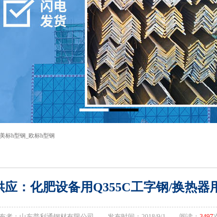
美标h型钢
_
欧标h型钢
供应：化肥设备用Q355C工字钢/换热器用
布者：山东普利通钢材有限公司 发布时间：2018/9/1 阅读：
3497