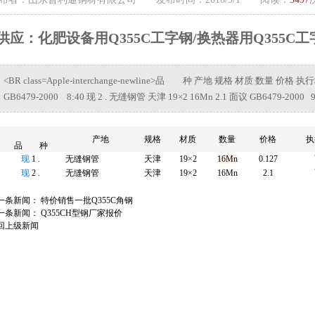
供应：化肥设备用Q355C工字钢/换热器用Q355C工
<BR class=Apple-interchange-newline>品 种 产地 规格 材质 数量 价格 
GB6479-2000 8:40 现 2 . 无缝钢管 天津 19×2 16Mn 2.1 面议 GB6479-2000 9
产地
规格
材质
数量
价格
执
品 种
现
1 .
无缝钢管
天津
19×2
16Mn
0.127
现
2 .
无缝钢管
天津
19×2
16Mn
2.1
一条新闻：
特价销售一批Q355C角钢
一条新闻：
Q355CH型钢厂家报价
回上级新闻