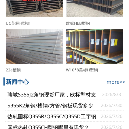
UC英标H型钢
欧标HEB型钢
22a槽钢
W10*8美标H型钢
新闻中心
more>>
聊城S355J2角钢现货厂家，欧标型材支
2026/8/3
持零切送货到厂
S355K2角钢/槽钢/方管/钢板现货多少
2026/7/30
钱一吨？
热轧国标Q355B/Q355C/Q355D工字钢
2026/7/26
有什么区别？
国标热轧Q355CH型钢哪里有现货？
2026/7/26