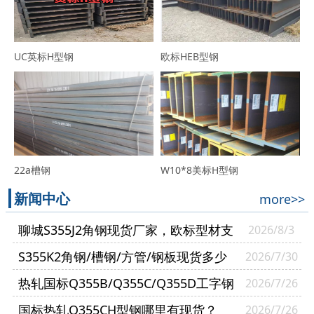
UC英标H型钢
欧标HEB型钢
22a槽钢
W10*8美标H型钢
新闻中心
more>>
聊城S355J2角钢现货厂家，欧标型材支
2026/8/3
持零切送货到厂
S355K2角钢/槽钢/方管/钢板现货多少
2026/7/30
钱一吨？
热轧国标Q355B/Q355C/Q355D工字钢
2026/7/26
有什么区别？
国标热轧Q355CH型钢哪里有现货？
2026/7/26