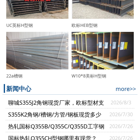
UC英标H型钢
欧标HEB型钢
22a槽钢
W10*8美标H型钢
新闻中心
more>>
聊城S355J2角钢现货厂家，欧标型材支
2026/8/3
持零切送货到厂
S355K2角钢/槽钢/方管/钢板现货多少
2026/7/30
钱一吨？
热轧国标Q355B/Q355C/Q355D工字钢
2026/7/26
有什么区别？
国标热轧Q355CH型钢哪里有现货？
2026/7/26