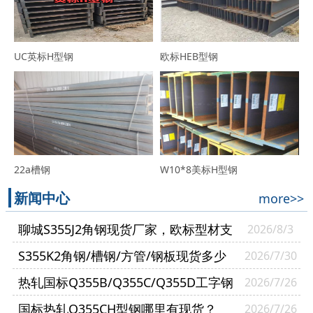
UC英标H型钢
欧标HEB型钢
22a槽钢
W10*8美标H型钢
新闻中心
more>>
聊城S355J2角钢现货厂家，欧标型材支
2026/8/3
持零切送货到厂
S355K2角钢/槽钢/方管/钢板现货多少
2026/7/30
钱一吨？
热轧国标Q355B/Q355C/Q355D工字钢
2026/7/26
有什么区别？
国标热轧Q355CH型钢哪里有现货？
2026/7/26